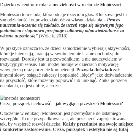
Dziecko w centrum: rola samodzielności w metodzie Montessori
Montessori to metoda, która oddaje dzieciom głos. Kluczowa jest tu
samodzielność i odpowiedzialność za własne działania.
„Proces
nauczania-uczenia się zakłada, że uczeń staje się aktywnym jego
podmiotem i stopniowo przejmuje całkowitą odpowiedzialność za
własne uczenie się”
(Wójcik, 2018).
W praktyce oznacza to, że dzieci samodzielnie wybierają aktywności,
które je interesują, pracują w swoim tempie i same dochodzą do
rozwiązań. Dorosły jest tu przewodnikiem, a nie nauczycielem w
tradycyjnym sensie. Taki model buduje w dzieciach motywację
wewnętrzną oraz poczucie kompetencji.
Pozwala doświadczać
–
innymi słowy osiągać sukcesy i popełniać „błędy” jako doświadczenie
na przyszłość, które możemy poprawić lub uniknąć. Znika potrzeba
oceniania, co jest dobre, a co złe.
Cisza, porządek i celowość – jak wygląda przestrzeń Montessori?
Otoczenie w edukacji Montessori jest przemyślane do ostatniego
szczegółu. To nie przypadkowa sala, ale przestrzeń zaprojektowana
tak, by wspierać rozwój dziecka.
Każdy przedmiot ma swoje miejsce
i konkretne zastosowanie. Cisza, porządek i estetyka nie są tutaj