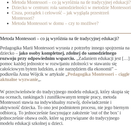
Metoda Montessori – co ją wyróżnia na tle tradycyjnej edukacji?
Dziecko w centrum: rola samodzielności w metodzie Montessori
Cisza, porządek i celowość – jak wygląda przestrzeń
Montessori?
Metoda Montessori w domu – czy to możliwe?
Metoda Montessori – co ją wyróżnia na tle tradycyjnej edukacji?
Pedagogika Marii Montessori wyrasta z potrzeby innego spojrzenia na
dziecko –
jako osoby kompletnej, zdolnej do samodzielnego
rozwoju przy odpowiednim wsparciu.
„Zadaniem edukacji jest […]
pomoc każdej jednostce w rozwijaniu zdolności w stawaniu się
całościowym bytem ludzkim, a nie narzędziem dla ekonomii” –
podkreśla Anna Wójcik w artykule „
Pedagogika Montessori – ciągle
aktualne wyzwanie
„.
W przeciwieństwie do tradycyjnego modelu edukacji, który skupia się
na ocenach, rankingach i zunifikowanym tempie pracy, metoda
Montessori stawia na indywidualny rozwój, doświadczenie i
aktywność dziecka. To ono jest podmiotem procesu, nie jego biernym
odbiorcą. To jednocześnie fascynujące założenie 'out of the box’ i
jednocześnie obawa osób, które są przywiązane do tradycyjnego
modelu edukacji szkolnej u dzieci.