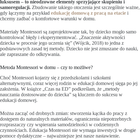
luksusem – to nieodzowne elementy sprzyjające skupieniu i
samoregulacji.
Zbudowanie takiego otoczenia jest szczególnie ważne,
gdy łączymy na przykład
edukację domową z pracą na etacie
i
chcemy zadbać o komfortowe warunki w domu.
Materiały Montessori są zaprojektowane tak, by dziecko mogło samo
kontrolować błędy i eksperymentować. „Znaczenie aktywności
dziecka w procesie jego uczenia się” (Wójcik, 2018) to jedna z
podstawowych zasad tej metody. Dziecko nie jest zmuszane do nauki,
ale zapraszane do odkrywania.
Metoda Montessori w domu – czy to możliwe?
Choć Montessori kojarzy się z przedszkolami i szkołami
alternatywnymi, coraz więcej rodzin w edukacji domowej sięga po jej
założenia. W książce „Czas na ED” podkreślam, że „metody
nauczania dostosowane do dziecka” są kluczem do sukcesu w
edukacji domowej.
Można zacząć od drobnych zmian: stworzenia kącika do pracy z
dostępem do naturalnych materiałów, ograniczenia niepotrzebnych
rozpraszaczy czy wspierania samodzielności w codziennych
czynnościach. Edukacja Montessori nie wymaga inwestycji w drogie
pomoce dydaktyczne – najważniejsze jest nasze nastawienie.