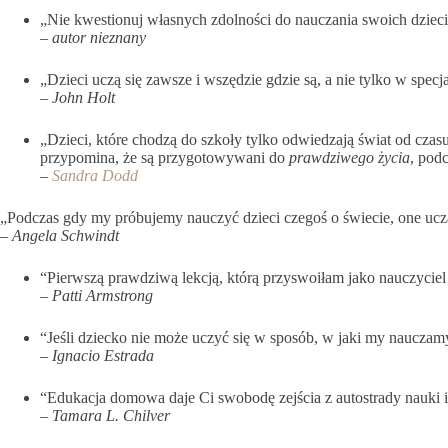
„Nie kwestionuj własnych zdolności do nauczania swoich dzieci.
–
autor nieznany
„Dzieci uczą się zawsze i wszędzie gdzie są, a nie tylko w spec
– John Holt
„Dzieci, które chodzą do szkoły tylko odwiedzają świat od czasu
przypomina, że są przygotowywani do
prawdziwego życia
, pod
–
Sandra Dodd
„Podczas gdy my próbujemy nauczyć dzieci czegoś o świecie, one uczą
– Angela Schwindt
“Pierwszą prawdziwą lekcją, którą przyswoiłam jako nauczyciel
– Patti Armstrong
“Jeśli dziecko nie może uczyć się w sposób, w jaki my nauczam
– Ignacio Estrada
“Edukacja domowa daje Ci swobodę zejścia z autostrady nauki i
– Tamara L. Chilver