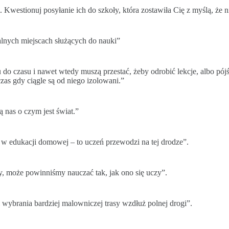
 Kwestionuj posyłanie ich do szkoły, która zostawiła Cię z myślą, że 
jalnych miejscach służących do nauki”
 do czasu i nawet wtedy muszą przestać, żeby odrobić lekcje, albo pój
czas gdy ciągle są od niego izolowani.”
 nas o czym jest świat.”
 w edukacji domowej – to uczeń przewodzi na tej drodze”.
y, może powinniśmy nauczać tak, jak ono się uczy”.
 wybrania bardziej malowniczej trasy wzdłuż polnej drogi”.