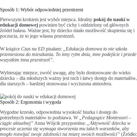
Sposób 1: Wybór odpowiedniej przestrzeni
Pierwszym krokiem jest wybór miejsca. Idealny
pokój do nauki w
edukacji domowej
powinien być cichy i oddzielony od głównych
źródeł hałasu. Ważne jest, by dziecko miało możliwość skupienia się i
poczucia, że to jego własna przestrzeń.
W książce
Czas na ED
pisałam:
„Edukacja domowa to nie szkoła
przeniesiona do mieszkania. To inny rytm dnia, inne podejście i przede
wszystkim inna przestrzeń”
.
Wybierając miejsce, zwróć uwagę, aby było dostosowane do wieku
dziecka – dla młodszych ważny jest ruch i łatwy dostęp do materiałów,
dla starszych – bardziej stonowana i wyciszona atmosfera.
Sposób 2: Ergonomia i wygoda
Wygodne krzesło, odpowiednia wysokość biurka i dostęp do
potrzebnych materiałów to podstawa. W
„Pedagogice Montessori –
ciągle aktualnej”
Anna Wójcik przypomina:
„Aktywność dziecka w
procesie uczenia się wymaga stworzenia mu takich warunków, aby
mogło rozwijać swoje zdolności na miarę swoich możliwości”
(Źródło: