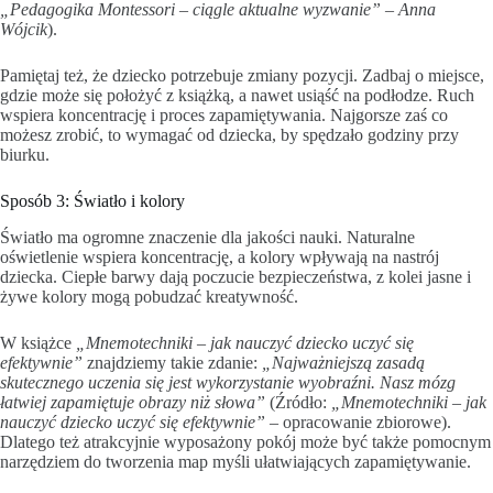
„Pedagogika Montessori – ciągle aktualne wyzwanie” – Anna
Wójcik
).
Pamiętaj też, że dziecko potrzebuje zmiany pozycji. Zadbaj o miejsce,
gdzie może się położyć z książką, a nawet usiąść na podłodze. Ruch
wspiera koncentrację i proces zapamiętywania. Najgorsze zaś co
możesz zrobić, to wymagać od dziecka, by spędzało godziny przy
biurku.
Sposób 3: Światło i kolory
Światło ma ogromne znaczenie dla jakości nauki. Naturalne
oświetlenie wspiera koncentrację, a kolory wpływają na nastrój
dziecka. Ciepłe barwy dają poczucie bezpieczeństwa, z kolei jasne i
żywe kolory mogą pobudzać kreatywność.
W książce
„Mnemotechniki – jak nauczyć dziecko uczyć się
efektywnie”
znajdziemy takie zdanie:
„Najważniejszą zasadą
skutecznego uczenia się jest wykorzystanie wyobraźni. Nasz mózg
łatwiej zapamiętuje obrazy niż słowa”
(Źródło:
„Mnemotechniki – jak
nauczyć dziecko uczyć się efektywnie”
– opracowanie zbiorowe).
Dlatego też atrakcyjnie wyposażony pokój może być także pomocnym
narzędziem do tworzenia map myśli ułatwiających zapamiętywanie.