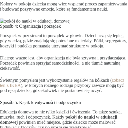
Kolory w pokoju dziecka mogą więc wspierać proces zapamiętywania
i budować pozytywne emocje, które są fundamentem nauki.
Sposób 4: Organizacja i porządek
Porządek w przestrzeni to porządek w głowie. Dzieci uczą się lepiej,
gdy wiedzą, gdzie znajdują się potrzebne materiały. Półki, segregatory,
koszyki i pudełka pomagają utrzymać strukturę w pokoju.
Dlatego ważne jest, aby organizacja nie była sztywna i przytłaczająca.
Porządek powinien sprzyjać samodzielności, a nie tłumić naturalną
ciekawość.
Świetnym pomysłem jest wykorzystanie regałów na kółkach (
zobacz
ten z IKEA
), w których rożnego rodzaju przybory zawsze mogą być
pod ręką dziecka, gdziekolwiek nie postanowi się uczyć.
Sposób 5: Kącik kreatywności i odpoczynku
Edukacja domowa to nie tylko książki i ćwiczenia. To także sztuka,
muzyka, ruch i odpoczynek. Każdy
pokój do nauki w edukacji
domowej
powinien mieć miejsce, gdzie dziecko może malować,
budować z klocków czy po prostu się zrelaksować.