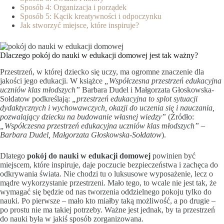
Sposób 4: Organizacja i porządek
Sposób 5: Kącik kreatywności i odpoczynku
Jak stworzyć miejsce, które inspiruje?
Dlaczego pokój do nauki w edukacji domowej jest tak ważny?
Przestrzeń, w której dziecko się uczy, ma ogromne znaczenie dla
jakości jego edukacji. W książce
„Współczesna przestrzeń edukacyjna
uczniów klas młodszych”
Barbara Dudel i Małgorzata Głoskowska-
Sołdatow podkreślają:
„przestrzeń edukacyjna to splot sytuacji
dydaktycznych i wychowawczych, okazji do uczenia się i nauczania,
pozwalający dziecku na budowanie własnej wiedzy”
(Źródło:
„Współczesna przestrzeń edukacyjna uczniów klas młodszych” –
Barbara Dudel, Małgorzata Głoskowska-Sołdatow
).
Dlatego
pokój do nauki w edukacji domowej
powinien być
miejscem, które inspiruje, daje poczucie bezpieczeństwa i zachęca do
odkrywania świata. Nie chodzi tu o luksusowe wyposażenie, lecz o
mądre wykorzystanie przestrzeni. Mało tego, to wcale nie jest tak, że
wymagać się będzie od nas tworzenia oddzielnego pokoju tylko do
nauki. Po pierwsze – mało kto miałby taką możliwość, a po drugie –
po prostu nie ma takiej potrzeby. Ważne jest jednak, by ta przestrzeń
do nauki była w jakiś sposób zorganizowana.