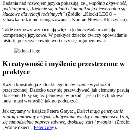
Badania nad rozwojem języka pokazują, że
„wspólna aktywność,
podział pracy, dzielenie się rolami i komunikacja niewerbalna są
kluczowe dla relacji rodzinnych”
(Źródło: „Klocki LEGO –
zabawka rodzinnie zaangażowana”, Konrad Nowak-Kluczyński).
Takie rozmowy wzmacniają więź, a jednocześnie rozwijają
kompetencje językowe. W praktyce dziecko ćwiczy opowiadanie
historii, poszerza słownictwo i uczy się argumentować.
Kreatywność i myślenie przestrzenne w
praktyce
Każda konstrukcja z klocki lego to ćwiczenie wyobraźni
przestrzennej. Dziecko uczy się przewidywać, jak elementy pasują
do siebie. Uczy się też planować w przód – jeśli chce zbudować
most, musi wymyślić, jak go podeprzeć.
Jak czytamy w książce Petera Graya:
„Dzieci mają genetycznie
zaprogramowany instynkt zdobywania wiedzy i umiejętności. Uczą
się samodzielnie poprzez zabawę, dyskusję, żart i pytania”
(Źródło:
„Wolne dzieci”,
Peter Gray
).