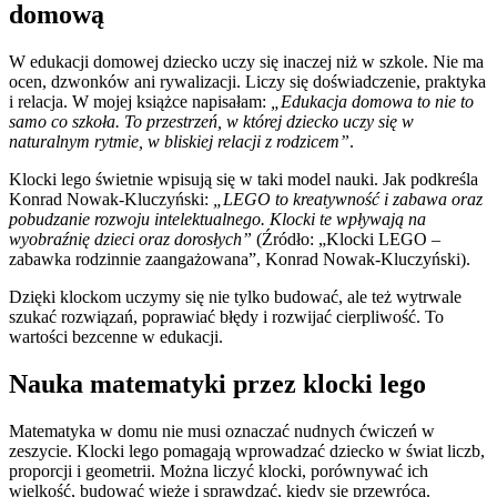
domową
W edukacji domowej dziecko uczy się inaczej niż w szkole. Nie ma
ocen, dzwonków ani rywalizacji. Liczy się doświadczenie, praktyka
i relacja. W mojej książce napisałam:
„Edukacja domowa to nie to
samo co szkoła. To przestrzeń, w której dziecko uczy się w
naturalnym rytmie, w bliskiej relacji z rodzicem”
.
Klocki lego świetnie wpisują się w taki model nauki. Jak podkreśla
Konrad Nowak-Kluczyński:
„LEGO to kreatywność i zabawa oraz
pobudzanie rozwoju intelektualnego. Klocki te wpływają na
wyobraźnię dzieci oraz dorosłych”
(Źródło: „Klocki LEGO –
zabawka rodzinnie zaangażowana”, Konrad Nowak-Kluczyński).
Dzięki klockom uczymy się nie tylko budować, ale też wytrwale
szukać rozwiązań, poprawiać błędy i rozwijać cierpliwość. To
wartości bezcenne w edukacji.
Nauka matematyki przez klocki lego
Matematyka w domu nie musi oznaczać nudnych ćwiczeń w
zeszycie. Klocki lego pomagają wprowadzać dziecko w świat liczb,
proporcji i geometrii. Można liczyć klocki, porównywać ich
wielkość, budować wieże i sprawdzać, kiedy się przewrócą.