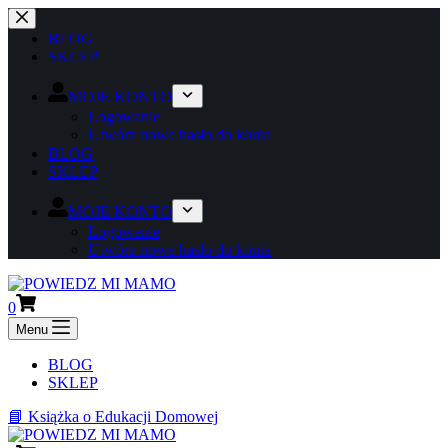
BLOG
SKLEP
MOJE KONTO
Logowanie
Utwórz nowe hasło do konta
BLOG
SKLEP
MOJE KONTO
Logowanie
Utwórz nowe hasło do konta
0
Menu
BLOG
SKLEP
📘 Książka o Edukacji Domowej