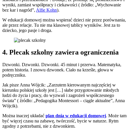
wyniki, zamiast współpracy i ciekawości ( źródło: „Wychowanie
bez kar i nagród”,
Alfie Kohn
).
W edukacji domowej można wspierać dzieci nie przez porównania,
ale przez relacje. Tu nie ma klasowej tablicy wyników. Jest za to
dziecko, jego pasje i droga.
4. Plecak szkolny zawiera ograniczenia
Dzwonki. Dzwonki. Dzwonki. 45 minut i przerwa. Matematyka,
potem historia. I znowu dzwonek. Ciało na krześle, głowa w
podręczniku.
Jak pisze Anna Wójcik: „Zarzutem kierowanym najczęściej w
kierunku polskiej szkoły jest […] słabe przygotowanie młodych
ludzi do życia i pracy, do wyzwań i zagrożeń współczesnego
świata” ( źródło: „Pedagogika Montessori – ciągle aktualne”, Anna
Wójcik).
Można inaczej układać
plan dnia w edukacji domowej
. Może tam
być więcej czasu na zabawę, twórczość, bycie w naturze. Rytm
zgodny z potrzebami, nie z dzwonkiem.