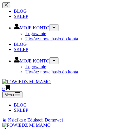
Przejdź
do
BLOG
treści
SKLEP
MOJE KONTO
Logowanie
Utwórz nowe hasło do konta
BLOG
SKLEP
MOJE KONTO
Logowanie
Utwórz nowe hasło do konta
Koszyk
0
Menu
BLOG
SKLEP
📘 Książka o Edukacji Domowej