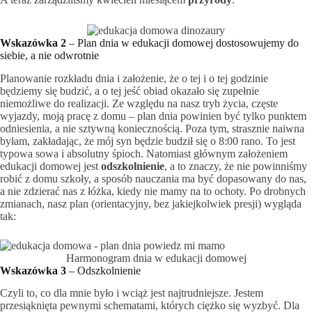
Wskazówka 2
– Plan dnia w edukacji domowej dostosowujemy do
siebie, a nie odwrotnie
Planowanie rozkładu dnia i założenie, że o tej i o tej godzinie
będziemy się budzić, a o tej jeść obiad okazało się zupełnie
niemożliwe do realizacji. Ze względu na nasz tryb życia, częste
wyjazdy, moją pracę z domu – plan dnia powinien być tylko punktem
odniesienia, a nie sztywną koniecznością. Poza tym, strasznie naiwna
byłam, zakładając, że mój syn będzie budził się o 8:00 rano. To jest
typowa sowa i absolutny śpioch. Natomiast głównym założeniem
edukacji domowej jest
odszkolnienie
, a to znaczy, że nie powinniśmy
robić z domu szkoły, a sposób nauczania ma być dopasowany do nas,
a nie zdzierać nas z łóżka, kiedy nie mamy na to ochoty. Po drobnych
zmianach, nasz plan (orientacyjny, bez jakiejkolwiek presji) wygląda
tak:
Harmonogram dnia w edukacji domowej
Wskazówka 3
– Odszkolnienie
Czyli to, co dla mnie było i wciąż jest najtrudniejsze. Jestem
przesiąknięta pewnymi schematami, których ciężko się wyzbyć. Dla