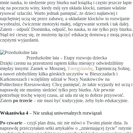
mnie nauka, to siedzenie przy biurku nad książką i często jeszcze łapie
się na poczuciu winy, kiedy mój syn układa klocki, zamiast właśnie
rysować szlaczki. Warto jednak pamiętać, że dzieci najłatwiej i
najchętniej uczą się przez zabawę, a układanie klocków to rozwijanie
wyobraźni, ćwiczenie motoryki małej, odgrywanie scenek i tak dalej.
Zatem – odpuść Dominika, odpuść, bo nauka, to nie tylko przy biurku.
Stąd też cieszę się, że możemy łączyć edukację domową z moją pracą i
częstymi wyjazdami.
Przedszkolne lata – Etapy rozwoju dziecka
Dzięki czemu na przestrzeni raptem kilku miesięcy odwiedziliśmy
między innymi: Zamek w Mosznej,
Energylandię
, Tajemniczą Solinę,
a nawet zdobyliśmy kilka górskich szczytów w Bieszczadach i
Karkonoszach i wzięliśmy udział w Nocy Naukowców na
Politechnice Rzeszowskiej. Chcę pamiętać, że takie wyjazdy też uczą i
naprawdę nie musimy siedzieć tylko przy biurku. Ale pewnie
potrzebuję trochę więcej czasu, aż uda mi się to dobrze przyswoić.
Zatem
po trzecie
– nie musi być tradycyjnie, żeby było edukacyjnie.
Wskazówka 4
– Nie szukaj uniwersalnych rozwiązań
Po czwarte
– czyjś plan dnia, nic nie mówi o Twoim planie dnia. Ja
naprawdę przeczytałam setki artykułów o „zmieniającej życie” rutynie