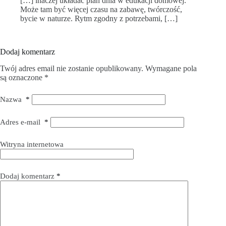
[…] inaczej układać plan dnia w edukacji domowej.
Może tam być więcej czasu na zabawę, twórczość,
bycie w naturze. Rytm zgodny z potrzebami, […]
Dodaj komentarz
Twój adres email nie zostanie opublikowany.
Wymagane pola
są oznaczone
*
Nazwa
*
Adres e-mail
*
Witryna internetowa
Dodaj komentarz
*