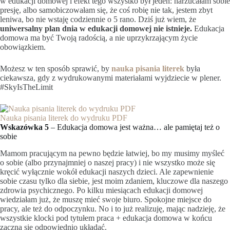
w edukacji domowej i efekt tego wszystko był jeden: narzucałam sobie
presję, albo samobiczowałam się, że coś robię nie tak, jestem zbyt
leniwa, bo nie wstaję codziennie o 5 rano. Dziś już wiem, że
uniwersalny plan dnia w edukacji domowej nie istnieje.
Edukacja
domowa ma być Twoją radością, a nie uprzykrzającym życie
obowiązkiem.
Możesz w ten sposób sprawić, by
nauka pisania literek
była
ciekawsza, gdy z wydrukowanymi materiałami wyjdziecie w plener.
#SkyIsTheLimit
Nauka pisania literek do wydruku PDF
Wskazówka 5
– Edukacja domowa jest ważna… ale pamiętaj też o
sobie
Mamom pracującym na pewno będzie łatwiej, bo my musimy myśleć
o sobie (albo przynajmniej o naszej pracy) i nie wszystko może się
kręcić wyłącznie wokół edukacji naszych dzieci. Ale zapewnienie
sobie czasu tylko dla siebie, jest moim zdaniem, kluczowe dla naszego
zdrowia psychicznego. Po kilku miesiącach edukacji domowej
wiedziałam już, że muszę mieć swoje biuro. Spokojne miejsce do
pracy, ale też do odpoczynku. No i to już realizuję, mając nadzieję, że
wszystkie klocki pod tytułem praca + edukacja domowa w końcu
zaczną się odpowiednio układać.