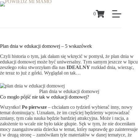
0
Plan dnia w edukacji domowej – 5 wskazówek
Czyli historia o tym, jak dałam się wkręcić w pomysł, że plan dnia w
edukacji domowej może być uniwersalny. Tym samym jeszcze w lipcu
zeszłego roku stworzyłam dla nas
IDEALNY
rozkład dnia, wierząc,
że teraz to już z górki. Wyglądał on tak…
Plan dnia w edukacji domowej
Co mogło pójść nie tak w edukacji domowej?
Wszystko!
Po pierwsze
– chciałam co tydzień wybierać inny, nowy
temat dominujący. Uznałam, że im częściej będziemy wprowadzać
zmiany, tym cała nauka będzie bardziej atrakcyjna. Może i racja, a
założenie to wcale nie było takie głupie. Sęk w tym, że nie doceniłam
mocy zaangażowania dziecka w temat, który naprawdę go zainteresuje
i w drugą stronę – zamówiłam tyle materiałów w danej tematyce, że