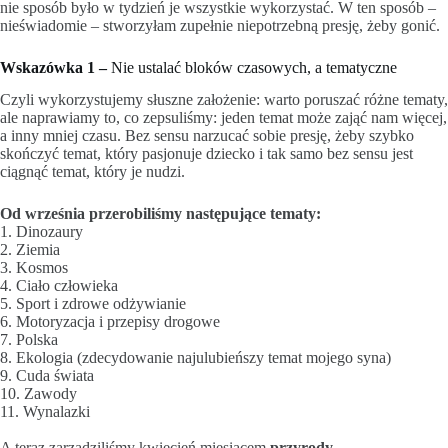
nie sposób było w tydzień je wszystkie wykorzystać. W ten sposób –
nieświadomie – stworzyłam zupełnie niepotrzebną presję, żeby gonić.
Wskazówka 1 –
Nie ustalać bloków czasowych, a tematyczne
Czyli wykorzystujemy słuszne założenie: warto poruszać różne tematy,
ale naprawiamy to, co zepsuliśmy: jeden temat może zająć nam więcej,
a inny mniej czasu. Bez sensu narzucać sobie presję, żeby szybko
skończyć temat, który pasjonuje dziecko i tak samo bez sensu jest
ciągnąć temat, który je nudzi.
Od września przerobiliśmy następujące tematy:
1. Dinozaury
2. Ziemia
3. Kosmos
4. Ciało człowieka
5. Sport i zdrowe odżywianie
6. Motoryzacja i przepisy drogowe
7. Polska
8. Ekologia (zdecydowanie najulubieńszy temat mojego syna)
9. Cuda świata
10. Zawody
11. Wynalazki
A teraz zarządziliśmy kwiecień miesiącem
przyrody
.